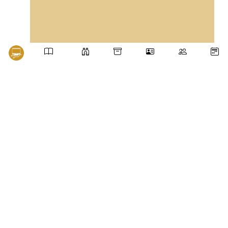
¡Síguenos en nuestras redes sociales!
Edificio D 1er. piso. Universidad Autónoma Metropolitana Unidad