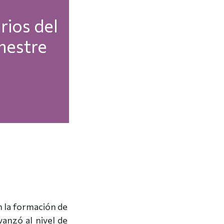
os del
mestre
n la formación de
vanzó al nivel de