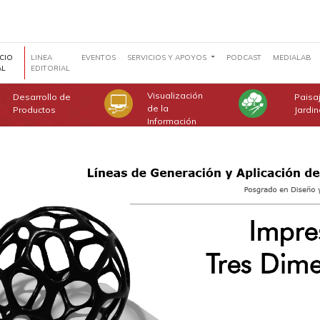
CIO
LINEA
EVENTOS
SERVICIOS Y APOYOS
PODCAST
MEDIALAB
AL
EDITORIAL
Visualización
Desarrollo de
Paisa
de la
Productos
Jardi
Información