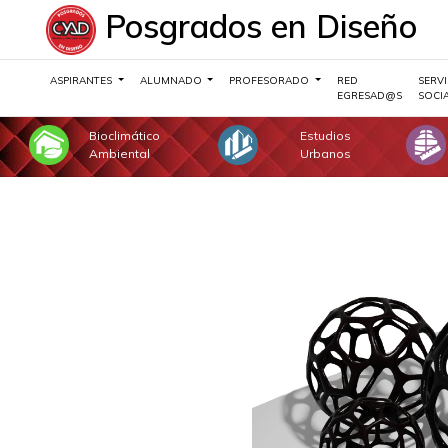
Posgrados en Diseño
ASPIRANTES
ALUMNADO
PROFESORADO
RED
SERVI
EGRESAD@S
SOCI
Bioclimático
Estudios
Ambiental
Urbanos
Previous