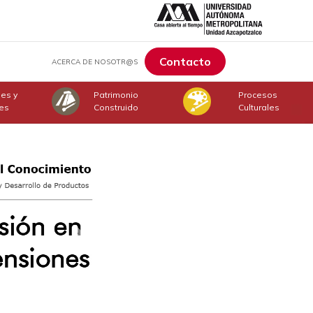
Contacto
ACERCA DE NOSOTR@S
jes y
Patrimonio
Procesos
nes
Construido
Culturales
Next