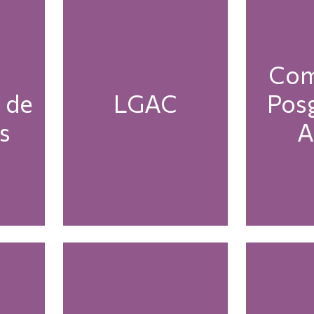
Com
 de
LGAC
Pos
s
A