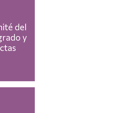
ité del
grado y
ctas