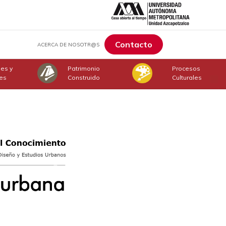
Contacto
ACERCA DE NOSOTR@S
jes y
Patrimonio
Procesos
nes
Construido
Culturales
Next