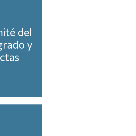
ité del
grado y
ctas