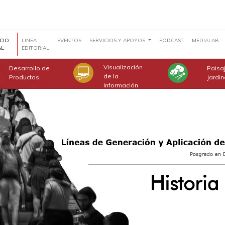
CIO
LINEA
EVENTOS
SERVICIOS Y APOYOS
PODCAST
MEDIALAB
AL
EDITORIAL
Visualización
Desarrollo de
Paisa
de la
Productos
Jardi
Información