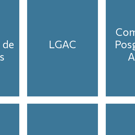
Com
 de
LGAC
Pos
s
A