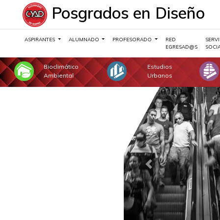
Posgrados en Diseño
ASPIRANTES
ALUMNADO
PROFESORADO
RED
SERVI
EGRESAD@S
SOCI
Bioclimático
Estudios
Ambiental
Urbanos
Previous