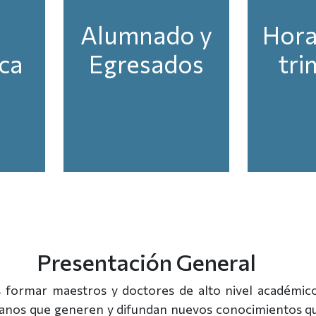
a
Alumnado y
Hora
ca
Egresados
tri
Presentación General
s formar maestros y doctores de alto nivel académic
banos que generen y difundan nuevos conocimientos q