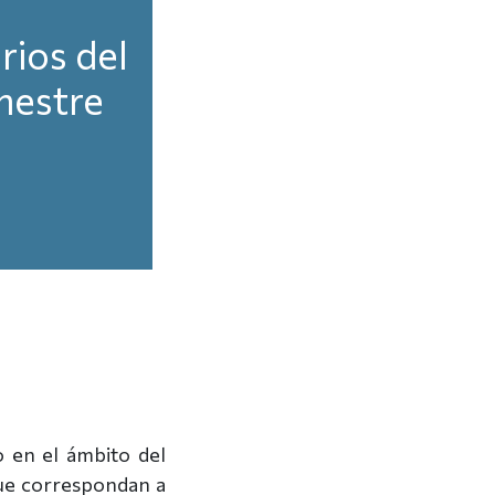
rios del
mestre
o en el ámbito del
ue correspondan a