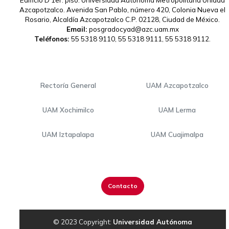
Edificio D 1er. piso. Universidad Autónoma Metropolitana Unidad
Azcapotzalco. Avenida San Pablo, número 420, Colonia Nueva el
Rosario, Alcaldía Azcapotzalco C.P. 02128, Ciudad de México.
Email:
posgradocyad@azc.uam.mx
Teléfonos:
55 5318 9110, 55 5318 9111, 55 5318 9112.
Rectoría General
UAM Azcapotzalco
UAM Xochimilco
UAM Lerma
UAM Iztapalapa
UAM Cuajimalpa
Contacto
© 2023 Copyright:
Universidad Autónoma